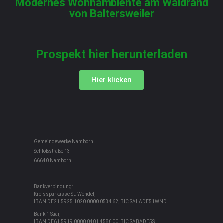
Modernes Wohnambiente am Waldrand
von Baltersweiler
Prospekt hier herunterladen
Hier klicken
Gemeindewerke Namborn
Schloßstraße 13
66640 Namborn
Bankverbindung:
Kreissparkasse St. Wendel,
IBAN DE21 5925 1020 0000 0534 62, BIC SALADE51WND
Bank 1 Saar,
IBAN DE61 5919 0000 0401 4580 00, BIC SABADE5S